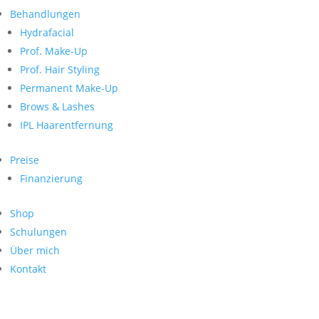
Neueste Kommentare
nach:
Behandlungen
Archiv
Hydrafacial
Kategorien
Prof. Make-Up
Prof. Hair Styling
Keine Kategorien
Meta
Permanent Make-Up
Brows & Lashes
Anmelden
Feed der Einträge
IPL Haarentfernung
Kommentar-Feed
WordPress.org
Preise
Search
Finanzierung
Suche
Archive
nach:
Shop
Kontakt
Schulungen
Impressum
Über mich
Datenschutz
Kontakt
© Hanadi Beauty