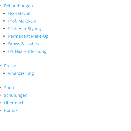
Neueste Kommentare
nach:
Behandlungen
Archiv
Hydrafacial
Kategorien
Prof. Make-Up
Prof. Hair Styling
Keine Kategorien
Meta
Permanent Make-Up
Brows & Lashes
Anmelden
Feed der Einträge
IPL Haarentfernung
Kommentar-Feed
WordPress.org
Preise
Search
Finanzierung
Suche
Archive
nach:
Shop
Kontakt
Schulungen
Impressum
Über mich
Datenschutz
Kontakt
© Hanadi Beauty