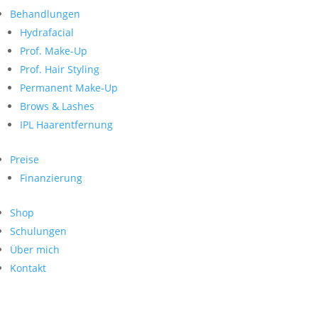
Neueste Kommentare
nach:
Behandlungen
Archiv
Hydrafacial
Kategorien
Prof. Make-Up
Prof. Hair Styling
Keine Kategorien
Meta
Permanent Make-Up
Brows & Lashes
Anmelden
Feed der Einträge
IPL Haarentfernung
Kommentar-Feed
WordPress.org
Preise
Search
Finanzierung
Suche
Archive
nach:
Shop
Kontakt
Schulungen
Impressum
Über mich
Datenschutz
Kontakt
© Hanadi Beauty