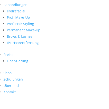
Neueste Kommentare
nach:
Behandlungen
Archiv
Hydrafacial
Kategorien
Prof. Make-Up
Prof. Hair Styling
Keine Kategorien
Meta
Permanent Make-Up
Brows & Lashes
Anmelden
Feed der Einträge
IPL Haarentfernung
Kommentar-Feed
WordPress.org
Preise
Search
Finanzierung
Suche
Archive
nach:
Shop
Kontakt
Schulungen
Impressum
Über mich
Datenschutz
Kontakt
© Hanadi Beauty