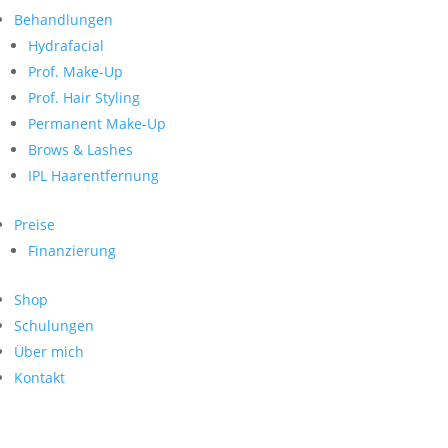
Neueste Kommentare
nach:
Behandlungen
Archiv
Hydrafacial
Kategorien
Prof. Make-Up
Prof. Hair Styling
Keine Kategorien
Meta
Permanent Make-Up
Brows & Lashes
Anmelden
Feed der Einträge
IPL Haarentfernung
Kommentar-Feed
WordPress.org
Preise
Search
Finanzierung
Suche
Archive
nach:
Shop
Kontakt
Schulungen
Impressum
Über mich
Datenschutz
Kontakt
© Hanadi Beauty