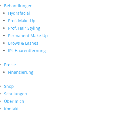
Neueste Kommentare
nach:
Behandlungen
Archiv
Hydrafacial
Kategorien
Prof. Make-Up
Prof. Hair Styling
Keine Kategorien
Meta
Permanent Make-Up
Brows & Lashes
Anmelden
Feed der Einträge
IPL Haarentfernung
Kommentar-Feed
WordPress.org
Preise
Search
Finanzierung
Suche
Archive
nach:
Shop
Kontakt
Schulungen
Impressum
Über mich
Datenschutz
Kontakt
© Hanadi Beauty