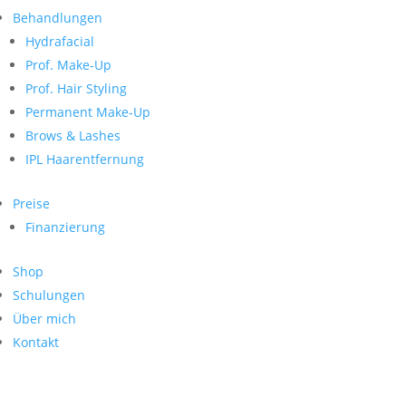
Neueste Kommentare
nach:
Behandlungen
Archiv
Hydrafacial
Kategorien
Prof. Make-Up
Prof. Hair Styling
Keine Kategorien
Meta
Permanent Make-Up
Brows & Lashes
Anmelden
Feed der Einträge
IPL Haarentfernung
Kommentar-Feed
WordPress.org
Preise
Search
Finanzierung
Suche
Archive
nach:
Shop
Kontakt
Schulungen
Impressum
Über mich
Datenschutz
Kontakt
© Hanadi Beauty