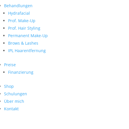
Neueste Kommentare
nach:
Behandlungen
Archiv
Hydrafacial
Kategorien
Prof. Make-Up
Prof. Hair Styling
Keine Kategorien
Meta
Permanent Make-Up
Brows & Lashes
Anmelden
Feed der Einträge
IPL Haarentfernung
Kommentar-Feed
WordPress.org
Preise
Search
Finanzierung
Suche
Archive
nach:
Shop
Kontakt
Schulungen
Impressum
Über mich
Datenschutz
Kontakt
© Hanadi Beauty