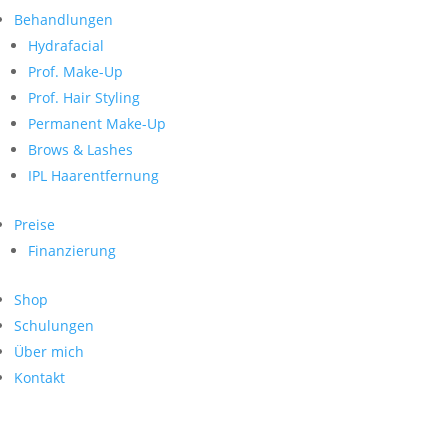
Neueste Kommentare
nach:
Behandlungen
Archiv
Hydrafacial
Kategorien
Prof. Make-Up
Prof. Hair Styling
Keine Kategorien
Meta
Permanent Make-Up
Brows & Lashes
Anmelden
Feed der Einträge
IPL Haarentfernung
Kommentar-Feed
WordPress.org
Preise
Search
Finanzierung
Suche
Archive
nach:
Shop
Kontakt
Schulungen
Impressum
Über mich
Datenschutz
Kontakt
© Hanadi Beauty