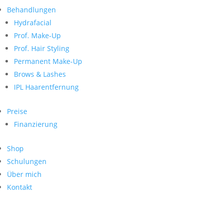
Neueste Kommentare
nach:
Behandlungen
Archiv
Hydrafacial
Kategorien
Prof. Make-Up
Prof. Hair Styling
Keine Kategorien
Meta
Permanent Make-Up
Brows & Lashes
Anmelden
Feed der Einträge
IPL Haarentfernung
Kommentar-Feed
WordPress.org
Preise
Search
Finanzierung
Suche
Archive
nach:
Shop
Kontakt
Schulungen
Impressum
Über mich
Datenschutz
Kontakt
© Hanadi Beauty