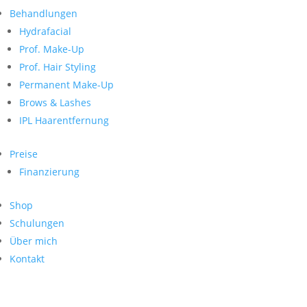
Neueste Kommentare
nach:
Behandlungen
Archiv
Hydrafacial
Kategorien
Prof. Make-Up
Prof. Hair Styling
Keine Kategorien
Meta
Permanent Make-Up
Brows & Lashes
Anmelden
Feed der Einträge
IPL Haarentfernung
Kommentar-Feed
WordPress.org
Preise
Search
Finanzierung
Suche
Archive
nach:
Shop
Kontakt
Schulungen
Impressum
Über mich
Datenschutz
Kontakt
© Hanadi Beauty