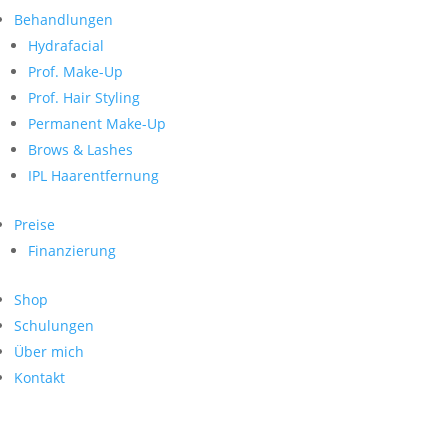
Neueste Kommentare
nach:
Behandlungen
Archiv
Hydrafacial
Kategorien
Prof. Make-Up
Prof. Hair Styling
Keine Kategorien
Meta
Permanent Make-Up
Brows & Lashes
Anmelden
Feed der Einträge
IPL Haarentfernung
Kommentar-Feed
WordPress.org
Preise
Search
Finanzierung
Suche
Archive
nach:
Shop
Kontakt
Schulungen
Impressum
Über mich
Datenschutz
Kontakt
© Hanadi Beauty