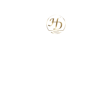
Neueste Kommentare
Archiv
Kategorien
Keine Kategorien
Meta
Anmelden
Feed der Einträge
Kommentar-Feed
WordPress.org
Search