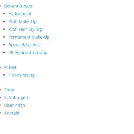
Neueste Kommentare
nach:
Behandlungen
Archiv
Hydrafacial
Kategorien
Prof. Make-Up
Prof. Hair Styling
Keine Kategorien
Meta
Permanent Make-Up
Brows & Lashes
Anmelden
Feed der Einträge
IPL Haarentfernung
Kommentar-Feed
WordPress.org
Preise
Search
Finanzierung
Suche
Archive
nach:
Shop
Kontakt
Schulungen
Impressum
Über mich
Datenschutz
Kontakt
© Hanadi Beauty