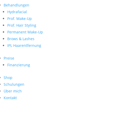
Neueste Kommentare
nach:
Behandlungen
Archiv
Hydrafacial
Kategorien
Prof. Make-Up
Prof. Hair Styling
Keine Kategorien
Meta
Permanent Make-Up
Brows & Lashes
Anmelden
Feed der Einträge
IPL Haarentfernung
Kommentar-Feed
WordPress.org
Preise
Search
Finanzierung
Suche
Archive
nach:
Shop
Kontakt
Schulungen
Impressum
Über mich
Datenschutz
Kontakt
© Hanadi Beauty