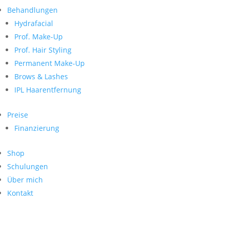
Neueste Kommentare
nach:
Behandlungen
Archiv
Hydrafacial
Kategorien
Prof. Make-Up
Prof. Hair Styling
Keine Kategorien
Meta
Permanent Make-Up
Brows & Lashes
Anmelden
Feed der Einträge
IPL Haarentfernung
Kommentar-Feed
WordPress.org
Preise
Search
Finanzierung
Suche
Archive
nach:
Shop
Kontakt
Schulungen
Impressum
Über mich
Datenschutz
Kontakt
© Hanadi Beauty