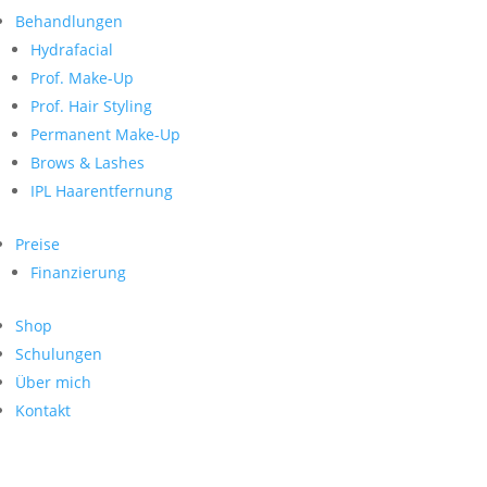
Neueste Kommentare
nach:
Behandlungen
Archiv
Hydrafacial
Kategorien
Prof. Make-Up
Prof. Hair Styling
Keine Kategorien
Meta
Permanent Make-Up
Brows & Lashes
Anmelden
Feed der Einträge
IPL Haarentfernung
Kommentar-Feed
WordPress.org
Preise
Search
Finanzierung
Suche
Archive
nach:
Shop
Kontakt
Schulungen
Impressum
Über mich
Datenschutz
Kontakt
© Hanadi Beauty