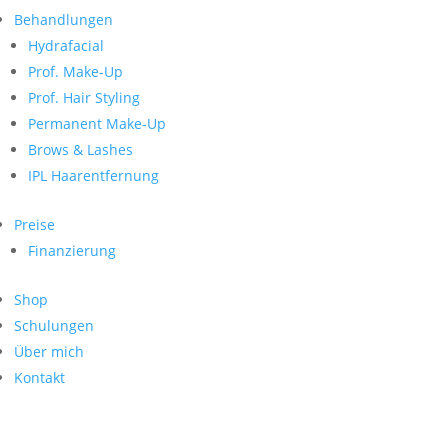
Neueste Kommentare
nach:
Behandlungen
Archiv
Hydrafacial
Kategorien
Prof. Make-Up
Prof. Hair Styling
Keine Kategorien
Meta
Permanent Make-Up
Brows & Lashes
Anmelden
Feed der Einträge
IPL Haarentfernung
Kommentar-Feed
WordPress.org
Preise
Search
Finanzierung
Suche
Archive
nach:
Shop
Kontakt
Schulungen
Impressum
Über mich
Datenschutz
Kontakt
© Hanadi Beauty