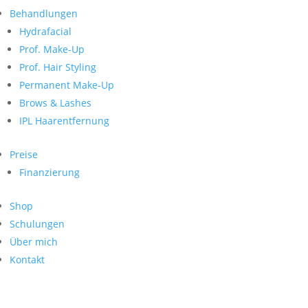
Neueste Kommentare
nach:
Behandlungen
Archiv
Hydrafacial
Kategorien
Prof. Make-Up
Prof. Hair Styling
Keine Kategorien
Meta
Permanent Make-Up
Brows & Lashes
Anmelden
Feed der Einträge
IPL Haarentfernung
Kommentar-Feed
WordPress.org
Preise
Search
Finanzierung
Suche
Archive
nach:
Shop
Kontakt
Schulungen
Impressum
Über mich
Datenschutz
Kontakt
© Hanadi Beauty