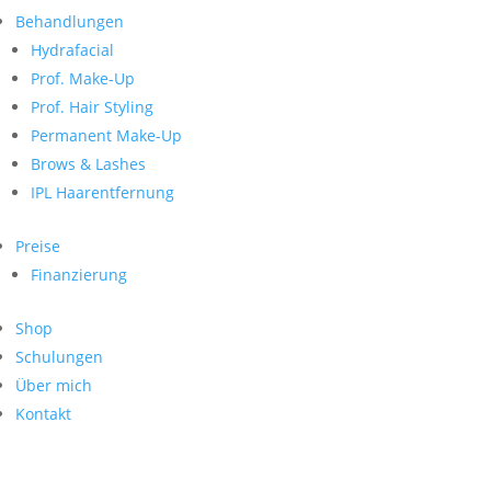
Neueste Kommentare
nach:
Behandlungen
Archiv
Hydrafacial
Kategorien
Prof. Make-Up
Prof. Hair Styling
Keine Kategorien
Meta
Permanent Make-Up
Brows & Lashes
Anmelden
Feed der Einträge
IPL Haarentfernung
Kommentar-Feed
WordPress.org
Preise
Search
Finanzierung
Suche
Archive
nach:
Shop
Kontakt
Schulungen
Impressum
Über mich
Datenschutz
Kontakt
© Hanadi Beauty