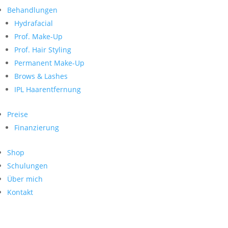
Neueste Kommentare
nach:
Behandlungen
Archiv
Hydrafacial
Kategorien
Prof. Make-Up
Prof. Hair Styling
Keine Kategorien
Meta
Permanent Make-Up
Brows & Lashes
Anmelden
Feed der Einträge
IPL Haarentfernung
Kommentar-Feed
WordPress.org
Preise
Search
Finanzierung
Suche
Archive
nach:
Shop
Kontakt
Schulungen
Impressum
Über mich
Datenschutz
Kontakt
© Hanadi Beauty