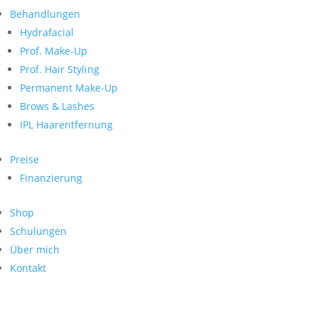
Neueste Kommentare
nach:
Behandlungen
Archiv
Hydrafacial
Kategorien
Prof. Make-Up
Prof. Hair Styling
Keine Kategorien
Meta
Permanent Make-Up
Brows & Lashes
Anmelden
Feed der Einträge
IPL Haarentfernung
Kommentar-Feed
WordPress.org
Preise
Search
Finanzierung
Suche
Archive
nach:
Shop
Kontakt
Schulungen
Impressum
Über mich
Datenschutz
Kontakt
© Hanadi Beauty